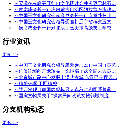
～应邀在赤峰召开红山文化研讨会并考察巴林石…
～侯彦成会长一行应内蒙古自治区阿拉善左旗政…
～中国玉文化研究会侯彦成会长一行应邀赴扬州…
～中国玉文化研究会领导受邀赴辽宁省考察玉文…
～侯彦成会长一行到北京工艺美术高级技工学校…
行业资讯
更多 >>
～中国玉文化研究会领导应邀参加2017中国（苏艺…
～价值连城的艺术珍品一饱眼福！这个周末去苏…
～北京城市副中心发掘出汉代古城 东汉已是宜居…
～精雕细琢 工匠精神
～陕西发现目前国内规模最大春秋时期周系墓葬…
～国家文物局关于“探索民间收藏文物领域制度…
分支机构动态
更多 >>