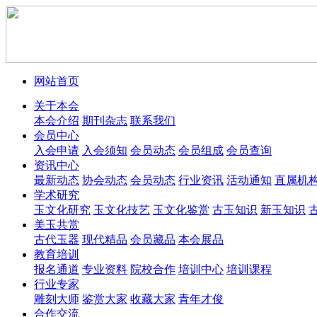
网站首页
关于本会
本会介绍
期刊杂志
联系我们
会员中心
入会申请
入会须知
会员动态
会员组成
会员查询
资讯中心
最新动态
协会动态
会员动态
行业资讯
活动通知
直属机
学术研究
玉文化研究
玉文化技艺
玉文化鉴赏
古玉知识
新玉知识
美玉共赏
古代玉器
现代精品
会员藏品
本会展品
教育培训
报名通道
专业资料
院校合作
培训中心
培训课程
行业专家
雕刻大师
鉴赏大家
收藏大家
青年才俊
合作交流